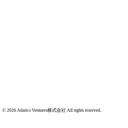
新潟県南魚沼市浦佐1188-2
グローバルITパーク
(+81)25-788-0665
info@adam-i.jp
東京都新宿区西新宿7-2-6
西新宿K-1ビル4F
info@adam-i.jp
© 2026 Adam-i Ventures株式会社 All rights reserved.