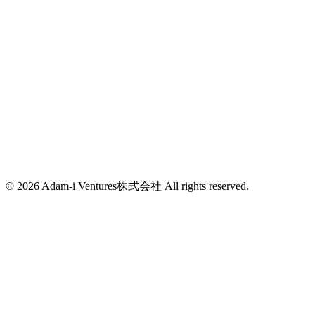
info@adam-i.jp
東京都新宿区西新宿7-2-6
西新宿K-1ビル4F
info@adam-i.jp
© 2026 Adam-i Ventures株式会社 All rights reserved.