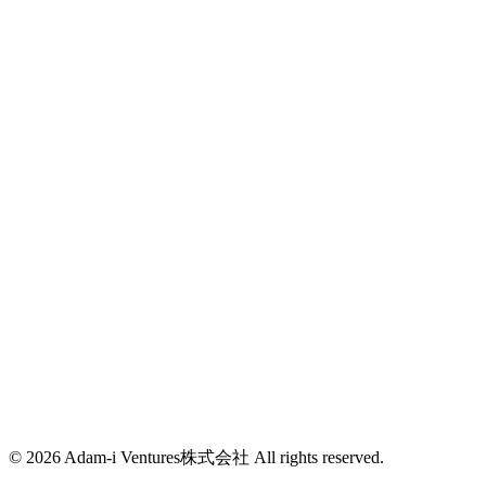
新潟県南魚沼市浦佐1188-2
グローバルITパーク
(+81)25-788-0665
info@adam-i.jp
東京都新宿区西新宿7-2-6
西新宿K-1ビル4F
info@adam-i.jp
© 2026 Adam-i Ventures株式会社 All rights reserved.