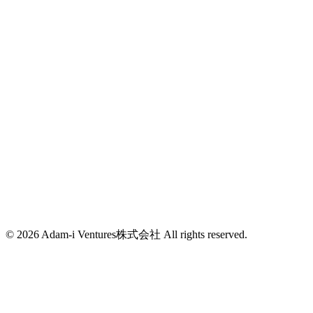
グローバルITパーク
(+81)25-788-0665
info@adam-i.jp
東京都新宿区西新宿7-2-6
西新宿K-1ビル4F
info@adam-i.jp
© 2026 Adam-i Ventures株式会社 All rights reserved.