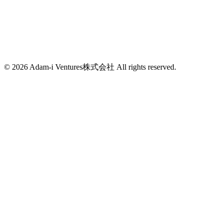
東京都新宿区西新宿7-2-6
西新宿K-1ビル4F
info@adam-i.jp
© 2026 Adam-i Ventures株式会社 All rights reserved.